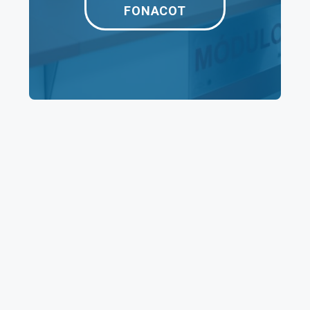
FONACOT
Horario de atención en la oficina
La oficina de Agua Prieta
te atenderá de
Lunes a Viernes de 8:00 a 19:00 horas, así
como los sábados y domingos de 8:00 a 16:00
horas. Fuera de este
horario
tienes disponible
a Fonacot en atención telefónica.
Horario de atención telefónica
El equipo de atención telefónica de Fonacot
está disponible los siete días de la semana,
desde las 8:00 hasta las 22:00 horas para
ayudarte si necesitas información o con tus