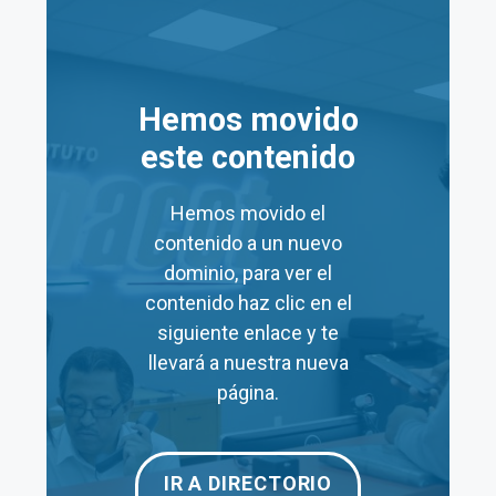
Ir al Chat
Hemos movido
Mediante la APP Fonacot
este contenido
La APP Fonacot te permite agendar tu cita con
Hemos movido el
tu smartphone o tablet de una manera muy
contenido a un nuevo
sencilla. Descarga la APP aquí:
dominio, para ver el
contenido haz clic en el
Descargar APP
siguiente enlace y te
llevará a nuestra nueva
página.
Horario de la oficina Fonacot en
Agua Prieta
IR A DIRECTORIO