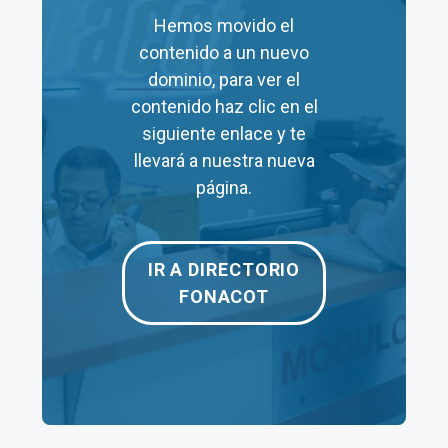
cita por aquí.
Hemos movido el
contenido a un nuevo
Ir al Chat
dominio, para ver el
contenido haz clic en el
siguiente enlace y te
Mediante la APP Fonacot
llevará a nuestra nueva
página.
La APP Fonacot te permite agendar tu cita con
tu smartphone o tablet de una manera muy
sencilla. Descarga la APP aquí:
IR A DIRECTORIO
FONACOT
Descargar APP
Horario de la oficina Fonacot en